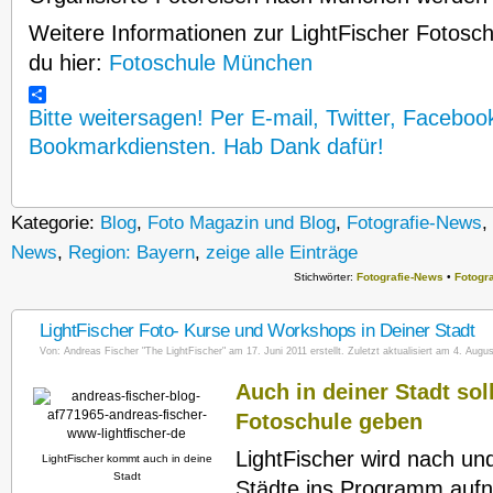
Weitere Informationen zur LightFischer Fotosch
du hier:
Fotoschule München
Bitte weitersagen! Per E-mail, Twitter, Faceboo
Bookmarkdiensten. Hab Dank dafür!
Kategorie:
Blog
,
Foto Magazin und Blog
,
Fotografie-News
,
News
,
Region: Bayern
,
zeige alle Einträge
Stichwörter:
Fotografie-News
•
Fotogr
LightFischer Foto- Kurse und Workshops in Deiner Stadt
Von:
Andreas Fischer "The LightFischer"
am 17. Juni 2011 erstellt. Zuletzt aktualisiert am 4. Augus
Auch in deiner Stadt sol
Fotoschule geben
LightFischer wird nach u
LightFischer kommt auch in deine
Stadt
Städte ins Programm auf