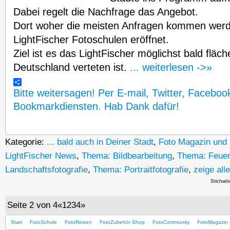
Dabei regelt die Nachfrage das Angebot.
Dort woher die meisten Anfragen kommen werd
LightFischer Fotoschulen eröffnet.
Ziel ist es das LightFischer möglichst bald fläc
Deutschland verteten ist.
... weiterlesen ->»
Bitte weitersagen! Per E-mail, Twitter, Faceboo
Bookmarkdiensten. Hab Dank dafür!
Kategorie:
... bald auch in Deiner Stadt
,
Foto Magazin und 
LightFischer News
,
Thema: Bildbearbeitung
,
Thema: Feuer
Landschaftsfotografie
,
Thema: Portraitfotografie
,
zeige all
Stichwör
Seite 2 von 4
«
1
2
3
4
»
Start
FotoSchule
FotoReisen
FotoZubehör Shop
FotoCommunity
FotoMagazin 