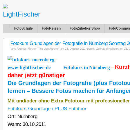
FotoSchule
FotoReisen
FotoZubehör Shop
FotoCommun
Fotokurs Grundlagen der Fotografie in Nürnberg Sonntag 3
Von:
Andreas Fischer "The LightFischer"
am 24. Oktober 2011 erstellt. Zuletzt aktualisiert am 28. 
Kurzf
Fotokurs in Nürnberg
–
daher jetzt günstiger
Die Grundlagen der Fotografie (plus Fototo
lernen – Bessere Fotos machen für Anfänger
Mit und/oder ohne Extra Fototour mit professionell
Fotokurs Grundlagen PLUS Fototour
Ort: Nürnberg
Wann: 30.10.2011