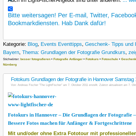
Auch im LightFischerAngebot sind unter anderem:
... we
Bitte weitersagen! Per E-mail, Twitter, Faceboo
Bookmarkdiensten. Hab Dank dafür!
Kategorie:
Blog
,
Events Eventtipps
,
Geschenk- Tipps und 
Bayern
,
Thema: Grundlagen der Fotografie Grundkurs
,
zei
Stichwörter:
besser fotografieren
•
Fotografie Anfänger
•
Fotokurs
•
Fotoschule
•
Geschenk 
Nürnberg
Fotokurs Grundlagen der Fotografie in Hannover Samstag 
Von:
Andreas Fischer "The LightFischer"
am 7. Oktober 2011 erstellt. Zuletzt aktualisiert am 7. Ok
Fotokurs in Hannover – Die Grundlagen der Fotografie 
Bessere Fotos machen für Anfänger & Fortgeschrittene
Mit und/oder ohne Extra Fototour mit professionell