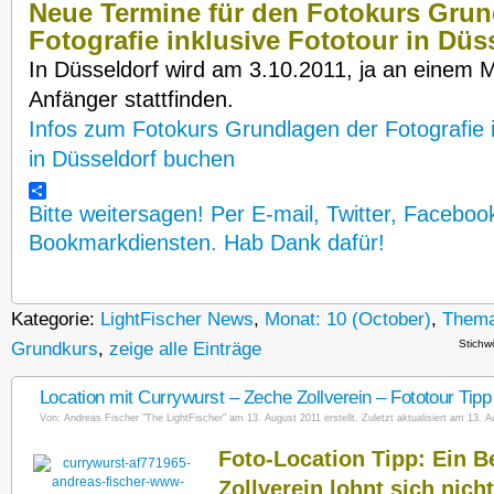
Neue Termine für den Fotokurs Grun
Fotografie inklusive Fototour in Düs
In Düsseldorf wird am 3.10.2011, ja an einem M
Anfänger stattfinden.
Infos zum Fotokurs Grundlagen der Fotografie 
in Düsseldorf buchen
Bitte weitersagen! Per E-mail, Twitter, Faceboo
Bookmarkdiensten. Hab Dank dafür!
Kategorie:
LightFischer News
,
Monat: 10 (October)
,
Thema
Stichw
Grundkurs
,
zeige alle Einträge
Location mit Currywurst – Zeche Zollverein – Fototour Tipp
Von:
Andreas Fischer "The LightFischer"
am 13. August 2011 erstellt. Zuletzt aktualisiert am 13. A
Foto-Location Tipp: Ein 
Zollverein lohnt sich nicht