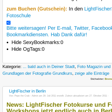
zum Buchen (Gutschein):
In den
LightFische
Fotoschule
Bitte weitersagen! Per E-mail, Twitter, Faceboo
Bookmarkdiensten. Hab Dank dafür!
Hide SexyBookmarks:
0
Hide OgTags:
0
Kategorie:
... bald auch in Deiner Stadt
,
Foto Magazin und 
Grundlagen der Fotografie Grundkurs
,
zeige alle Einträge
Stichwörter:
Brem
LightFischer in Berlin
Von:
Pepe the Crab - Admin
am 29. Juli 2011 erstellt. Zuletzt aktualisiert am 27. Oktober 2011 -
News: LightFischer Fotokurse und F
Workshops jetzt endlich auch in Berl