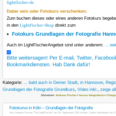
Dabei sein oder Fotokurs verschenken:
Zum buchen dieses oder eines anderen Fotokurs begebe 
in den
LightFischer-Shop
direkt zum
Fotokurs Grundlagen der Fotografie Hann
Auch im LightFischerAngebot sind unter anderem:
... we
Bitte weitersagen! Per E-mail, Twitter, Faceboo
Bookmarkdiensten. Hab Dank dafür!
Kategorie:
... bald auch in Deiner Stadt
,
in Hannover
,
Regi
Grundlagen der Fotografie Grundkurs
,
Video inkl.
,
zeige al
Stichwörter:
Andreas Fischer
•
besser fotografieren
•
Fotogr
Fotokurse in Köln – Grundlagen der Fotografie
Von:
Andreas Fischer "The LightFischer"
am 28. September 2011 erstellt. Zuletzt aktualisiert am 2