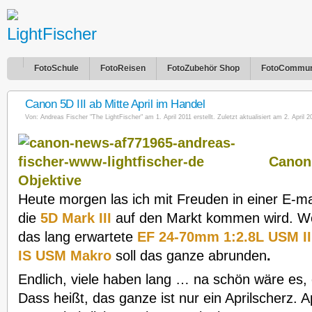
FotoSchule
FotoReisen
FotoZubehör Shop
FotoCommun
Canon 5D III ab Mitte April im Handel
Von:
Andreas Fischer "The LightFischer"
am 1. April 2011 erstellt. Zuletzt aktualisiert am 2. April 2
Canon 
Objektive
Heute morgen las ich mit Freuden in einer E-m
die
5D Mark III
auf den Markt kommen wird. We
das lang erwartete
EF 24-70mm 1:2.8L USM II
IS USM Makro
soll das ganze abrunden
.
Endlich, viele haben lang … na schön wäre es,
Dass heißt, das ganze ist nur ein Aprilscherz. Apr