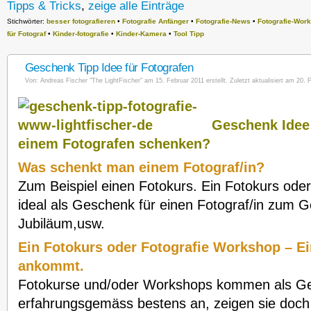
Tipps & Tricks
,
zeige alle Einträge
Stichwörter:
besser fotografieren
•
Fotografie Anfänger
•
Fotografie-News
•
Fotografie-Wor
für Fotograf
•
Kinder-fotografie
•
Kinder-Kamera
•
Tool Tipp
Geschenk Tipp Idee für Fotografen
Von:
Andreas Fischer "The LightFischer"
am 15. Februar 2011 erstellt. Zuletzt aktualisiert am 20. 
Geschenk Idee 
einem Fotografen schenken?
Was schenkt man einem Fotograf/in?
Zum Beispiel einen Fotokurs. Ein Fotokurs oder
ideal als Geschenk für einen Fotograf/in zum 
Jubiläum,usw.
Ein Fotokurs oder Fotografie Workshop – E
ankommt.
Fotokurse und/oder Workshops kommen als G
erfahrungsgemäss bestens an, zeigen sie doch