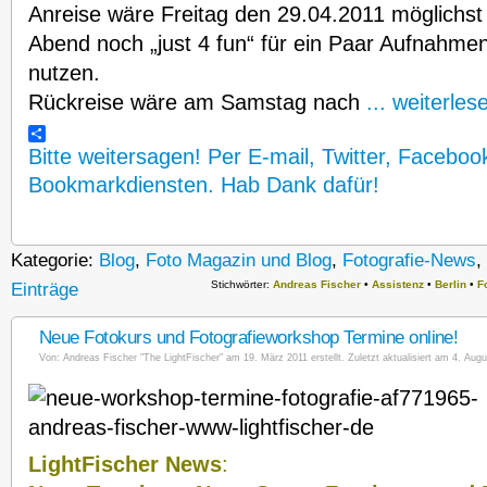
Anreise wäre Freitag den 29.04.2011 möglichst
Abend noch „just 4 fun“ für ein Paar Aufnahme
nutzen.
Rückreise wäre am Samstag nach
... weiterles
Bitte weitersagen! Per E-mail, Twitter, Faceboo
Bookmarkdiensten. Hab Dank dafür!
Kategorie:
Blog
,
Foto Magazin und Blog
,
Fotografie-News
,
Stichwörter:
Andreas Fischer
•
Assistenz
•
Berlin
•
F
Einträge
Neue Fotokurs und Fotografieworkshop Termine online!
Von:
Andreas Fischer "The LightFischer"
am 19. März 2011 erstellt. Zuletzt aktualisiert am 4. Augu
LightFischer News
: