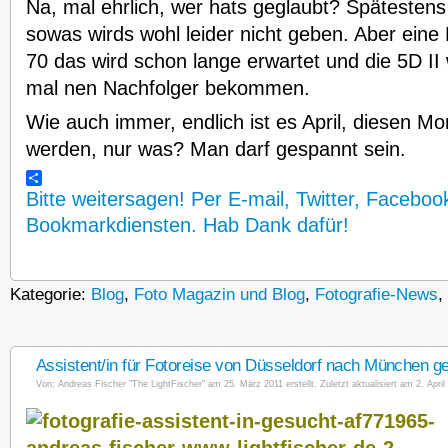
Na, mal ehrlich, wer hats geglaubt? Späteste
sowas wirds wohl leider nicht geben. Aber eine 
70 das wird schon lange erwartet und die 5D II
mal nen Nachfolger bekommen.
Wie auch immer, endlich ist es April, diesen Mon
werden, nur was? Man darf gespannt sein.
Bitte weitersagen! Per E-mail, Twitter, Faceboo
Bookmarkdiensten. Hab Dank dafür!
Kategorie:
Blog
,
Foto Magazin und Blog
,
Fotografie-News
,
Assistent/in für Fotoreise von Düsseldorf nach München g
Von:
Andreas Fischer "The LightFischer"
am 25. März 2011 erstellt. Zuletzt aktualisiert am 2. April