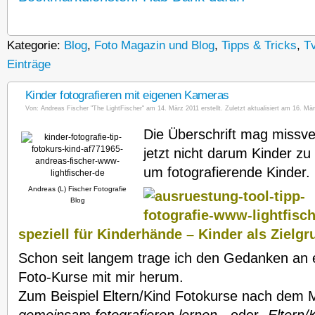
Kategorie:
Blog
,
Foto Magazin und Blog
,
Tipps & Tricks
,
Tv
Einträge
Kinder fotografieren mit eigenen Kameras
Von:
Andreas Fischer "The LightFischer"
am 14. März 2011 erstellt. Zuletzt aktualisiert am 16. Mär
Die Überschrift mag missve
jetzt nicht darum Kinder zu
um fotografierende Kinder.
Andreas (L) Fischer Fotografie
Blog
speziell für Kinderhände – Kinder als Zielgr
Schon seit langem trage ich den Gedanken an e
Foto-Kurse mit mir herum.
Zum Beispiel Eltern/Kind Fotokurse nach dem M
gemeinsam fotografieren lernen
„, oder „
Eltern/