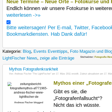
Neue
Termine – Neue Orte – Fotokurse und 
Endlich können wir unsere Fotokurse in weiter
weiterlesen ->»
Bitte weitersagen! Per E-mail, Twitter, Faceboo
Bookmarkdiensten. Hab Dank dafür!
Kategorie:
Blog
,
Events Eventtipps
,
Foto Magazin und Blo
Stichwörter:
Fotografie-Ne
LightFischer News
,
zeige alle Einträge
Mythos Fotografenkrankheit
Von:
Andreas Fischer "The LightFischer"
am 17. März 2011 erstellt. Zuletzt aktualisiert am 17. Mär
Mythos einer „Fotograf
Gibt es sie, die
„Fotografenfallsucht“?
Andreas Fischer blogged
Nicht das ich wüsste.