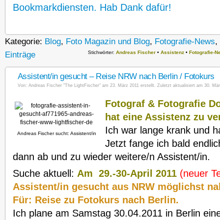
Bookmarkdiensten. Hab Dank dafür!
Kategorie:
Blog
,
Foto Magazin und Blog
,
Fotografie-News
,
Stichwörter:
Andreas Fischer
•
Assistenz
•
Fotografie-
Einträge
Assistent/in gesucht – Reise NRW nach Berlin / Fotokurs
Von:
Andreas Fischer "The LightFischer"
am 23. März 2011 erstellt. Zuletzt aktualisiert am 30. Mär
Fotograf & Fotografie D
hat eine Assistenz zu ve
Ich war lange krank und ha
Andreas Fischer sucht: Assistent/in
Jetzt fange ich bald endli
dann ab und zu wieder weitere/n Assistent/in.
Suche aktuell:
Am 29.-30-April 2011
(neuer T
Assistent/in gesucht aus NRW möglichst nah
Für: Reise zu Fotokurs nach Berlin.
Ich plane am Samstag 30.04.2011 in Berlin ein