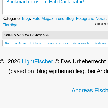
Bookmarkdiensten. Hab Dank dafür!
Kategorie:
Blog
,
Foto Magazin und Blog
,
Fotografie-News
,
Stichwörter
Einträge
Seite 5 von 8
«
1
2
3
4
5
6
7
8
»
Start
FotoSchule
FotoReisen
FotoZubehör Shop
FotoCommunity
FotoMagazin 
© 2026,
LightFischer
© Das Urheberrecht a
(based on iblog wptheme) liegt bei Andr
Andreas Fisch