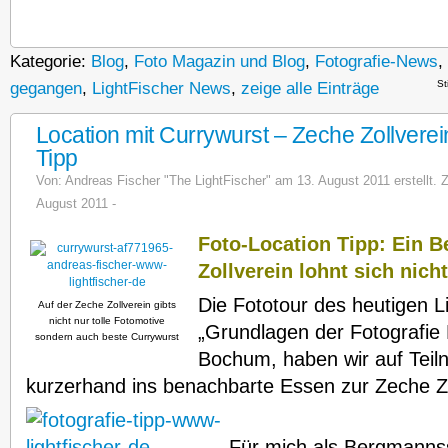
Kategorie:
Blog
,
Foto Magazin und Blog
,
Fotografie-News
,
St
gegangen
,
LightFischer News
,
zeige alle Einträge
Location mit Currywurst – Zeche Zollverei
Tipp
Von:
Andreas Fischer "The LightFischer"
am 13. August 2011 erstellt. Z
August 2011 -
Foto-Location Tipp: Ein 
Zollverein lohnt sich nicht
Die Fototour des heutigen L
Auf der Zeche Zollverein gibts
nicht nur tolle Fotomotive
„Grundlagen der Fotografie
sondern auch beste Currywurst
Bochum, haben wir auf Tei
kurzerhand ins benachbarte Essen zur Zeche Z
Für mich als Bergmanns