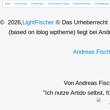
Start
FotoSchule
FotoReisen
FotoZubehör Shop
FotoCommunity
FotoMagazin 
© 2026,
LightFischer
© Das Urheberrecht a
(based on iblog wptheme) liegt bei Andr
Andreas Fisch
Von Andreas Fisc
"Ich nutze Artido selbst, 