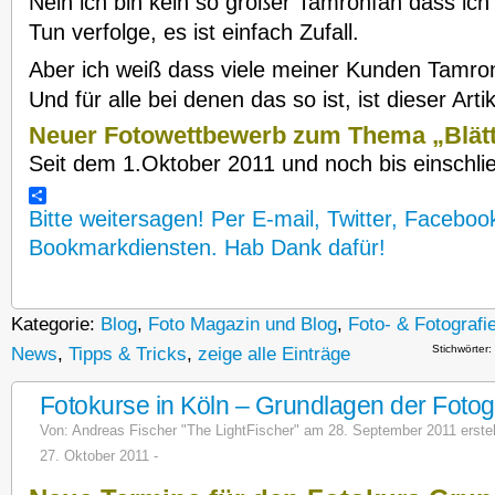
Nein ich bin kein so großer Tamronfan dass ich
Tun verfolge, es ist einfach Zufall.
Aber ich weiß dass viele meiner Kunden Tamron
Und für alle bei denen das so ist, ist dieser Arti
Neuer Fotowettbewerb zum Thema „Blätt
Seit dem 1.Oktober 2011 und noch bis einschli
Bitte weitersagen! Per E-mail, Twitter, Faceboo
Bookmarkdiensten. Hab Dank dafür!
Kategorie:
Blog
,
Foto Magazin und Blog
,
Foto- & Fotograf
Stichwörter:
News
,
Tipps & Tricks
,
zeige alle Einträge
Fotokurse in Köln – Grundlagen der Fotog
Von:
Andreas Fischer "The LightFischer"
am 28. September 2011 erstellt
27. Oktober 2011 -