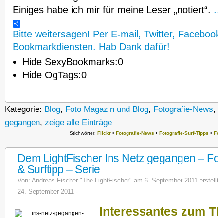
Einiges habe ich mir für meine Leser „notiert“.
.
Bitte weitersagen! Per E-mail, Twitter, Faceboo
Bookmarkdiensten. Hab Dank dafür!
Hide SexyBookmarks:
0
Hide OgTags:
0
Kategorie:
Blog
,
Foto Magazin und Blog
,
Fotografie-News
,
gegangen
,
zeige alle Einträge
Stichwörter:
Flickr
•
Fotografie-News
•
Fotografie-Surf-Tipps
•
F
Dem LightFischer Ins Netz gegangen – F
& Surftipp – Serie
Von:
Andreas Fischer "The LightFischer"
am 6. September 2011 erstellt.
24. September 2011 -
Interessantes zum T