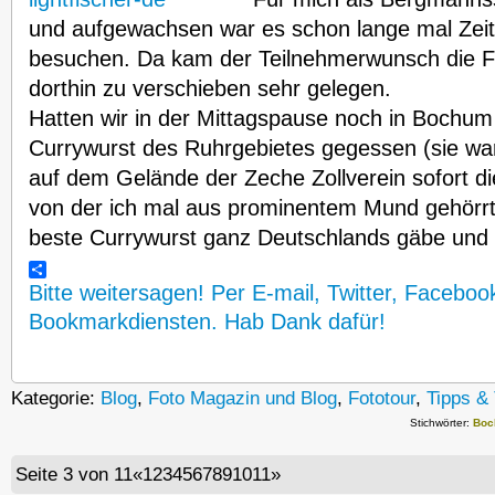
und aufgewachsen war es schon lange mal Zeit 
besuchen. Da kam der Teilnehmerwunsch die 
dorthin zu verschieben sehr gelegen.
Hatten wir in der Mittagspause noch in Bochum
Currywurst des Ruhrgebietes gegessen (sie war w
auf dem Gelände der Zeche Zollverein sofort d
von der ich mal aus prominentem Mund gehörrt
beste Currywurst ganz Deutschlands gäbe un
Bitte weitersagen! Per E-mail, Twitter, Faceboo
Bookmarkdiensten. Hab Dank dafür!
Kategorie:
Blog
,
Foto Magazin und Blog
,
Fototour
,
Tipps & 
Stichwörter:
Boc
Seite 3 von 11
«
1
2
3
4
5
6
7
8
9
10
11
»