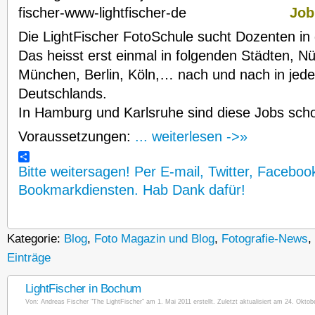
Job
Die LightFischer FotoSchule sucht Dozenten in
Das heisst erst einmal in folgenden Städten, 
München, Berlin, Köln,… nach und nach in jede
Deutschlands.
In Hamburg und Karlsruhe sind diese Jobs sch
Voraussetzungen:
... weiterlesen ->»
Bitte weitersagen! Per E-mail, Twitter, Faceboo
Bookmarkdiensten. Hab Dank dafür!
Kategorie:
Blog
,
Foto Magazin und Blog
,
Fotografie-News
,
Einträge
LightFischer in Bochum
Von:
Andreas Fischer "The LightFischer"
am 1. Mai 2011 erstellt. Zuletzt aktualisiert am 24. Oktob