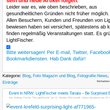
sein und neue Artikel folgen.
Leider war es, wie oben beschrieben, aus
gesundheitlichen Gründen nicht früher möglich.
Allen Besuchern, Kunden und Freunden von Lig
bewiesen haben sei versichert, spätestens a
finden regelmäßig Veranstaltungen statt. Es gr
LightFischer.
Bitte weitersagen! Per E-mail, Twitter, Faceboo
Bookmarkdiensten. Hab Dank dafür!
Kategorie:
Blog
,
Foto Magazin und Blog
,
Fotografie-News
,
Stichwörter
Einträge
Event in NRW: LightFischer meets Tanala – Be Surprised B
Von:
Andreas Fischer "The LightFischer"
am 12. Oktober 2010 erstellt. Zuletzt aktualisiert am 15. 