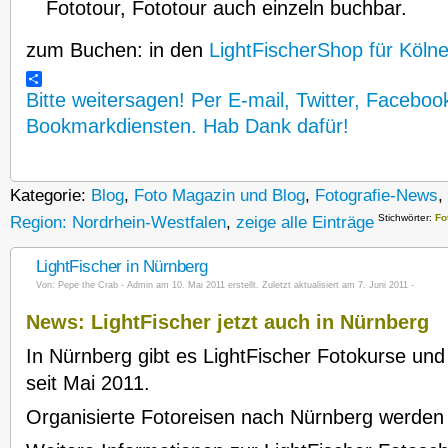
Fototour, Fototour auch einzeln buchbar.
zum Buchen: in den
LightFischerShop für Köln
Bitte weitersagen! Per E-mail, Twitter, Faceboo
Bookmarkdiensten. Hab Dank dafür!
Kategorie:
Blog
,
Foto Magazin und Blog
,
Fotografie-News
,
Stichwörter:
Fo
Region: Nordrhein-Westfalen
,
zeige alle Einträge
LightFischer in Nürnberg
Von:
Pepe the Crab - Admin
am 10. Mai 2011 erstellt. Zuletzt aktualisiert am 7. Juni 2011 -
News: LightFischer jetzt auch in Nürnberg
In Nürnberg gibt es LightFischer Fotokurse un
seit Mai 2011.
Organisierte Fotoreisen nach Nürnberg werde