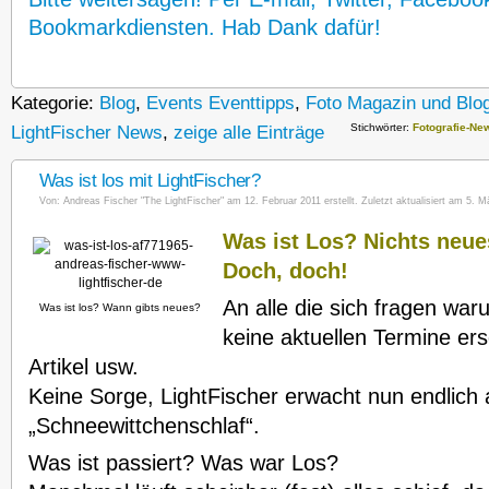
Bookmarkdiensten. Hab Dank dafür!
Kategorie:
Blog
,
Events Eventtipps
,
Foto Magazin und Blo
Stichwörter:
Fotografie-Ne
LightFischer News
,
zeige alle Einträge
Was ist los mit LightFischer?
Von:
Andreas Fischer "The LightFischer"
am 12. Februar 2011 erstellt. Zuletzt aktualisiert am 5. M
Was ist Los? Nichts neue
Doch, doch!
An alle die sich fragen war
Was ist los? Wann gibts neues?
keine aktuellen Termine er
Artikel usw.
Keine Sorge, LightFischer erwacht nun endlich
„Schneewittchenschlaf“.
Was ist passiert? Was war Los?