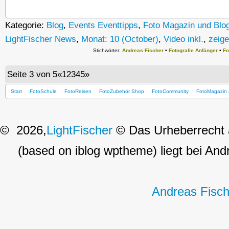
Kategorie:
Blog
,
Events Eventtipps
,
Foto Magazin und Blo
LightFischer News
,
Monat: 10 (October)
,
Video inkl.
,
zeige
Stichwörter:
Andreas Fischer
•
Fotografie Anfänger
•
Fo
Seite 3 von 5
«
1
2
3
4
5
»
Start
FotoSchule
FotoReisen
FotoZubehör Shop
FotoCommunity
FotoMagazin 
© 2026,
LightFischer
© Das Urheberrecht a
(based on iblog wptheme) liegt bei Andr
Andreas Fisch