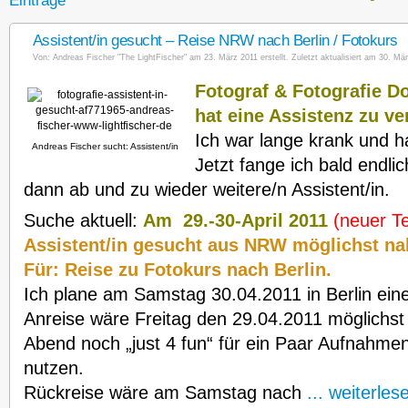
Einträge
Assistent/in gesucht – Reise NRW nach Berlin / Fotokurs
Von:
Andreas Fischer "The LightFischer"
am 23. März 2011 erstellt. Zuletzt aktualisiert am 30. Mär
Fotograf & Fotografie D
hat eine Assistenz zu ve
Ich war lange krank und ha
Andreas Fischer sucht: Assistent/in
Jetzt fange ich bald endli
dann ab und zu wieder weitere/n Assistent/in.
Suche aktuell:
Am 29.-30-April 2011
(neuer T
Assistent/in gesucht aus NRW möglichst nah
Für: Reise zu Fotokurs nach Berlin.
Ich plane am Samstag 30.04.2011 in Berlin ein
Anreise wäre Freitag den 29.04.2011 möglichst
Abend noch „just 4 fun“ für ein Paar Aufnahme
nutzen.
Rückreise wäre am Samstag nach
... weiterles