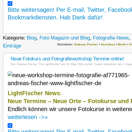
Bitte weitersagen! Per E-mail, Twitter, Faceboo
Bookmarkdiensten. Hab Dank dafür!
Kategorie:
Blog
,
Foto Magazin und Blog
,
Fotografie-News
,
Stichwörter:
Andreas Fischer
•
Assistenz
•
Berlin
•
F
Einträge
Neue Fotokurs und Fotografieworkshop Termine online!
Von:
Andreas Fischer "The LightFischer"
am 19. März 2011 erstellt. Zuletzt aktualisiert am 4. Augu
LightFischer News
:
Neue
Termine – Neue Orte – Fotokurse und 
Endlich können wir unsere Fotokurse in weiter
weiterlesen ->»
Bitte weitersagen! Per E-mail, Twitter, Faceboo