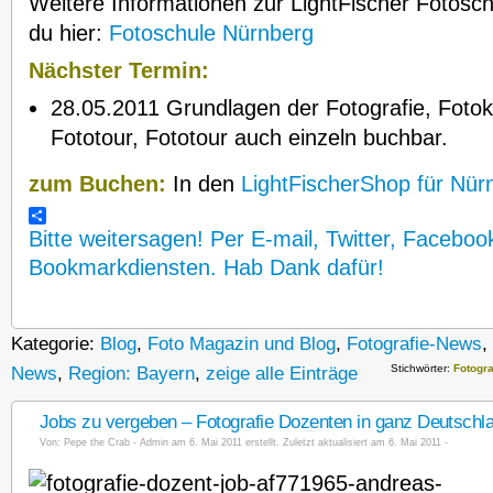
Weitere Informationen zur LightFischer Fotosch
du hier:
Fotoschule Nürnberg
Nächster Termin:
28.05.2011 Grundlagen der Fotografie, Fotok
Fototour, Fototour auch einzeln buchbar.
zum Buchen:
In den
LightFischerShop für Nür
Bitte weitersagen! Per E-mail, Twitter, Faceboo
Bookmarkdiensten. Hab Dank dafür!
Kategorie:
Blog
,
Foto Magazin und Blog
,
Fotografie-News
,
Stichwörter:
Fotogr
News
,
Region: Bayern
,
zeige alle Einträge
Jobs zu vergeben – Fotografie Dozenten in ganz Deutschl
Von:
Pepe the Crab - Admin
am 6. Mai 2011 erstellt. Zuletzt aktualisiert am 6. Mai 2011 -