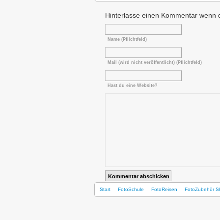
Hinterlasse einen Kommentar wenn 
Name (Pflichtfeld)
Mail (wird nicht veröffentlicht) (Pflichtfeld)
Hast du eine Website?
Start
FotoSchule
FotoReisen
FotoZubehör S