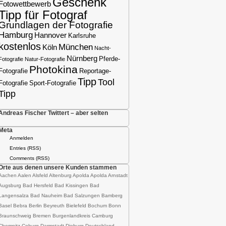
Geschenk
Fotowettbewerb
Tipp für Fotograf
Grundlagen der Fotografie
Hamburg
Hannover
Karlsruhe
kostenlos
München
Köln
Nacht-
Nürnberg
Pferde-
Fotografie
Natur-Fotografie
Photokina
Fotografie
Reportage-
Tipp
Tool
Fotografie
Sport-Fotografie
Tipp
Andreas Fischer Twittert – aber selten
Meta
Anmelden
Entries (RSS)
Comments (RSS)
Orte aus denen unsere Kunden stammen
Aachen Aalen Alsfeld Altenburg Apolda Apolda Arnstadt
Augsburg Bad Hersfeld Bad Kissingen Bad
Langensalza Bad Nauheim Bad Salzungen Bamberg
Basel Bebra Berlin Beyreuth Bielefeld Bochum Bonn
Braunschweig Bremen Burgenlandkreis Camburg
Chemnitz Coburg Darmstadt-Dieburg Deutschland