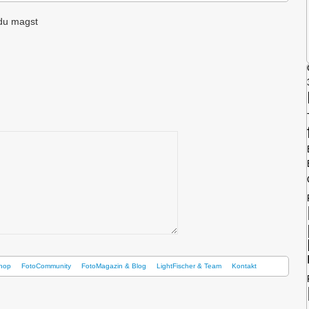
du magst
hop
FotoCommunity
FotoMagazin & Blog
LightFischer & Team
Kontakt