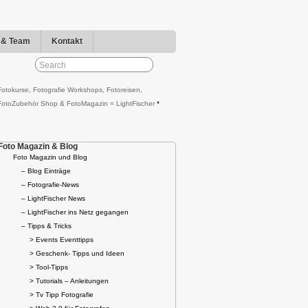
r & Team
Kontakt
Fotokurse, Fotografie Workshops, Fotoreisen,
FotoZubehör Shop & FotoMagazin = LightFischer
*
Foto Magazin & Blog
Foto Magazin und Blog
– Blog Einträge
– Fotografie-News
– LightFischer News
– LightFischer ins Netz gegangen
– Tipps & Tricks
> Events Eventtipps
> Geschenk- Tipps und Ideen
> Tool-Tipps
> Tutorials – Anleitungen
> Tv Tipp Fotografie