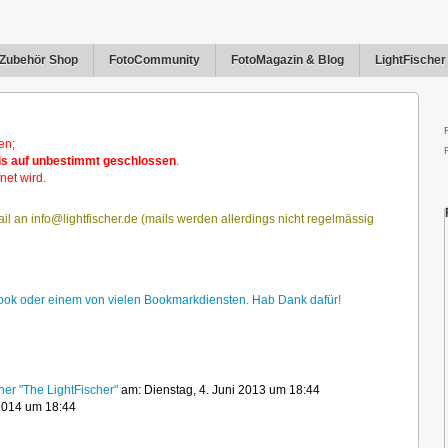
Zubehör Shop
FotoCommunity
FotoMagazin & Blog
LightFische
en;
bis auf unbestimmt geschlossen
.
net wird.
il an info@lightfischer.de (mails werden allerdings nicht regelmässig
cebook oder einem von vielen Bookmarkdiensten. Hab Dank dafür!
her "The LightFischer"
am: Dienstag, 4. Juni 2013 um 18:44
r 2014 um 18:44