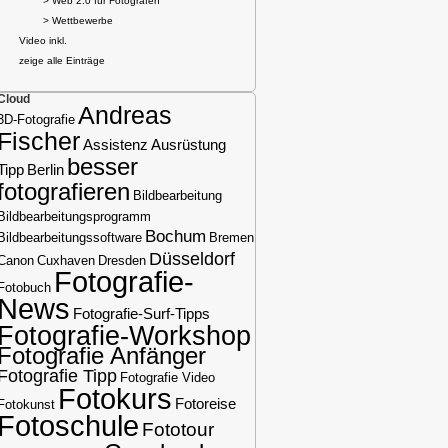
> Web 2.0 für Fotografen
> Wettbewerbe
Video inkl.
zeige alle Einträge
Cloud
Andreas
3D-Fotografie
Fischer
Assistenz
Ausrüstung
besser
Tipp
Berlin
fotografieren
Bildbearbeitung
Bildbearbeitungsprogramm
Bochum
Bildbearbeitungssoftware
Bremen
Düsseldorf
Canon
Cuxhaven
Dresden
Fotografie-
Fotobuch
News
Fotografie-Surf-Tipps
Fotografie-Workshop
Fotografie Anfänger
Fotografie Tipp
Fotografie Video
Fotokurs
Fotoreise
Fotokunst
Fotoschule
Fototour