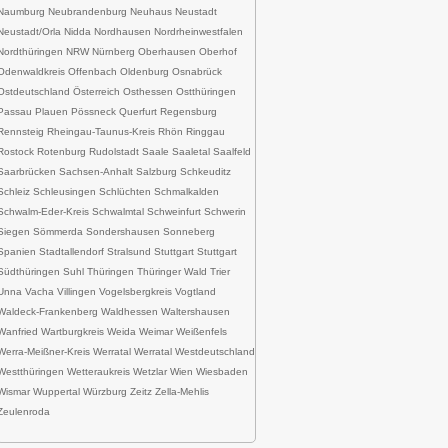
Naumburg Neubrandenburg Neuhaus Neustadt
Neustadt/Orla Nidda Nordhausen Nordrheinwestfalen
Nordthüringen NRW Nürnberg Oberhausen Oberhof
Odenwaldkreis Offenbach Oldenburg Osnabrück
Ostdeutschland Österreich Osthessen Ostthüringen
Passau Plauen Pössneck Querfurt Regensburg
Rennsteig Rheingau-Taunus-Kreis Rhön Ringgau
Rostock Rotenburg Rudolstadt Saale Saaletal Saalfeld
Saarbrücken Sachsen-Anhalt Salzburg Schkeuditz
Schleiz Schleusingen Schlüchten Schmalkalden
Schwalm-Eder-Kreis Schwalmtal Schweinfurt Schwerin
Siegen Sömmerda Sondershausen Sonneberg
Spanien Stadtallendorf Stralsund Stuttgart Stuttgart
Südthüringen Suhl Thüringen Thüringer Wald Trier
Unna Vacha Villingen Vogelsbergkreis Vogtland
Waldeck-Frankenberg Waldhessen Waltershausen
Wanfried Wartburgkreis Weida Weimar Weißenfels
Werra-Meißner-Kreis Werratal Werratal Westdeutschland
Westthüringen Wetteraukreis Wetzlar Wien Wiesbaden
Wismar Wuppertal Würzburg Zeitz Zella-Mehlis
Zeulenroda