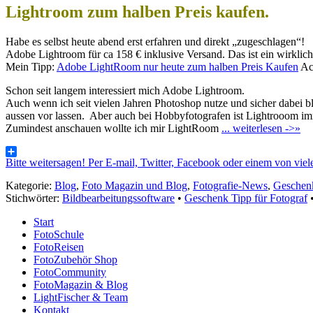
Lightroom zum halben Preis kaufen.
Habe es selbst heute abend erst erfahren und direkt „zugeschlagen“!
Adobe Lightroom für ca 158 € inklusive Versand. Das ist ein wirklich 
Mein Tipp:
Adobe LightRoom nur heute zum halben Preis Kaufen
Ach
Schon seit langem interessiert mich Adobe Lightroom.
Auch wenn ich seit vielen Jahren Photoshop nutze und sicher dabei b
aussen vor lassen. Aber auch bei Hobbyfotografen ist Lightrooom imm
Zumindest anschauen wollte ich mir LightRoom
... weiterlesen ->»
Bitte weitersagen! Per E-mail, Twitter, Facebook oder einem von vi
Kategorie:
Blog
,
Foto Magazin und Blog
,
Fotografie-News
,
Geschenk
Stichwörter:
Bildbearbeitungssoftware
•
Geschenk Tipp für Fotograf
Start
FotoSchule
FotoReisen
FotoZubehör Shop
FotoCommunity
FotoMagazin & Blog
LightFischer & Team
Kontakt