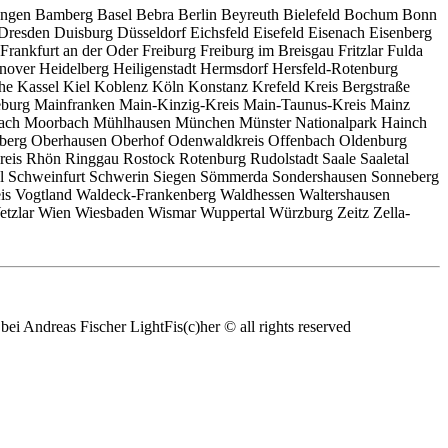
ungen Bamberg Basel Bebra Berlin Beyreuth Bielefeld Bochum Bonn
sden Duisburg Düsseldorf Eichsfeld Eisefeld Eisenach Eisenberg
ankfurt an der Oder Freiburg Freiburg im Breisgau Fritzlar Fulda
over Heidelberg Heiligenstadt Hermsdorf Hersfeld-Rotenburg
e Kassel Kiel Koblenz Köln Konstanz Krefeld Kreis Bergstraße
burg Mainfranken Main-Kinzig-Kreis Main-Taunus-Kreis Mainz
bach Moorbach Mühlhausen München Münster Nationalpark Hainch
berg Oberhausen Oberhof Odenwaldkreis Offenbach Oldenburg
eis Rhön Ringgau Rostock Rotenburg Rudolstadt Saale Saaletal
tal Schweinfurt Schwerin Siegen Sömmerda Sondershausen Sonneberg
kreis Vogtland Waldeck-Frankenberg Waldhessen Waltershausen
Wetzlar Wien Wiesbaden Wismar Wuppertal Würzburg Zeitz Zella-
i Andreas Fischer LightFis(c)her © all rights reserved