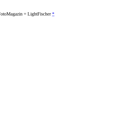
FotoMagazin = LightFischer
*