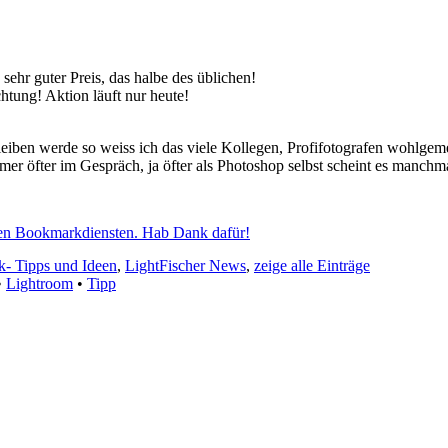
sehr guter Preis, das halbe des üblichen!
tung! Aktion läuft nur heute!
leiben werde so weiss ich das viele Kollegen, Profifotografen wohlgem
er öfter im Gespräch, ja öfter als Photoshop selbst scheint es manchm
elen Bookmarkdiensten. Hab Dank dafür!
- Tipps und Ideen
,
LightFischer News
,
zeige alle Einträge
•
Lightroom
•
Tipp