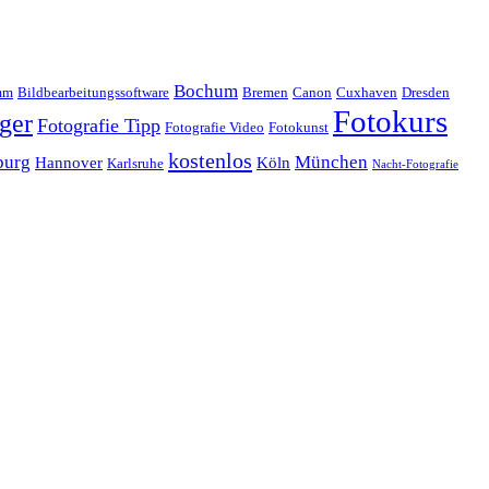
Bochum
mm
Bildbearbeitungssoftware
Bremen
Canon
Cuxhaven
Dresden
Fotokurs
ger
Fotografie Tipp
Fotografie Video
Fotokunst
kostenlos
urg
München
Hannover
Köln
Karlsruhe
Nacht-Fotografie