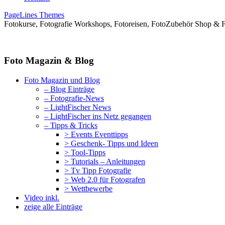
PageLines Themes
Fotokurse, Fotografie Workshops, Fotoreisen, FotoZubehör Shop & 
Foto Magazin & Blog
Foto Magazin und Blog
– Blog Einträge
– Fotografie-News
– LightFischer News
– LightFischer ins Netz gegangen
– Tipps & Tricks
> Events Eventtipps
> Geschenk- Tipps und Ideen
> Tool-Tipps
> Tutorials – Anleitungen
> Tv Tipp Fotografie
> Web 2.0 für Fotografen
> Wettbewerbe
Video inkl.
zeige alle Einträge