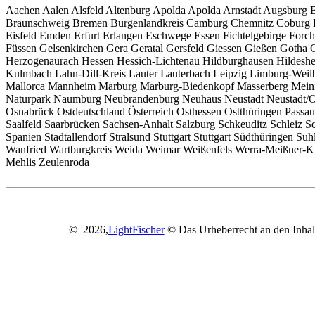
Aachen Aalen Alsfeld Altenburg Apolda Apolda Arnstadt Augsburg
Braunschweig Bremen Burgenlandkreis Camburg Chemnitz Coburg Dar
Eisfeld Emden Erfurt Erlangen Eschwege Essen Fichtelgebirge Forch
Füssen Gelsenkirchen Gera Geratal Gersfeld Giessen Gießen Gotha
Herzogenaurach Hessen Hessich-Lichtenau Hildburghausen Hildeshei
Kulmbach Lahn-Dill-Kreis Lauter Lauterbach Leipzig Limburg-We
Mallorca Mannheim Marburg Marburg-Biedenkopf Masserberg Meini
Naturpark Naumburg Neubrandenburg Neuhaus Neustadt Neustadt/O
Osnabrück Ostdeutschland Österreich Osthessen Ostthüringen Passa
Saalfeld Saarbrücken Sachsen-Anhalt Salzburg Schkeuditz Schleiz
Spanien Stadtallendorf Stralsund Stuttgart Stuttgart Südthüringen 
Wanfried Wartburgkreis Weida Weimar Weißenfels Werra-Meißner-Kre
Mehlis Zeulenroda
© 2026,
LightFischer
© Das Urheberrecht an den Inhalte