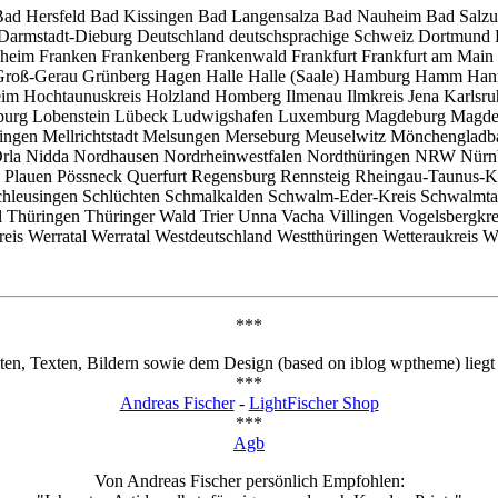
 Bad Hersfeld Bad Kissingen Bad Langensalza Bad Nauheim Bad Salz
mstadt-Dieburg Deutschland deutschsprachige Schweiz Dortmund Dre
heim Franken Frankenberg Frankenwald Frankfurt Frankfurt am Main Fr
 Groß-Gerau Grünberg Hagen Halle Halle (Saale) Hamburg Hamm Hann
m Hochtaunuskreis Holzland Homberg Ilmenau Ilmkreis Jena Karlsruh
ilburg Lobenstein Lübeck Ludwigshafen Luxemburg Magdeburg Magde
ngen Mellrichtstadt Melsungen Merseburg Meuselwitz Mönchenglad
rla Nidda Nordhausen Nordrheinwestfalen Nordthüringen NRW Nürn
u Plauen Pössneck Querfurt Regensburg Rennsteig Rheingau-Taunus-Kr
 Schleusingen Schlüchten Schmalkalden Schwalm-Eder-Kreis Schwalm
Suhl Thüringen Thüringer Wald Trier Unna Vacha Villingen Vogelsberg
is Werratal Werratal Westdeutschland Westthüringen Wetteraukreis 
***
n, Texten, Bildern sowie dem Design (based on iblog wptheme) liegt be
***
Andreas Fischer
-
LightFischer Shop
***
Agb
Von Andreas Fischer persönlich Empfohlen: