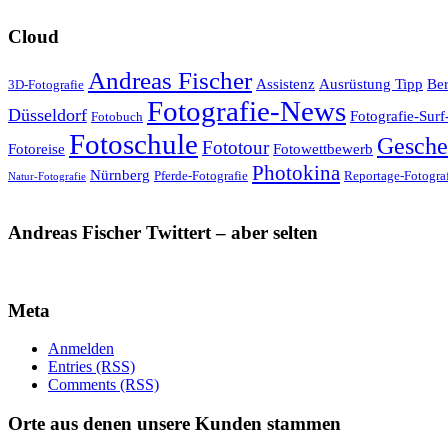
Cloud
Andreas Fischer
Assistenz
Ausrüstung Tipp
Ber
3D-Fotografie
Fotografie-News
Düsseldorf
Fotografie-Surf
Fotobuch
Fotoschule
Gesche
Fototour
Fotoreise
Fotowettbewerb
Photokina
Nürnberg
Pferde-Fotografie
Reportage-Fotogra
Natur-Fotografie
Andreas Fischer Twittert – aber selten
Meta
Anmelden
Entries (RSS)
Comments (RSS)
Orte aus denen unsere Kunden stammen