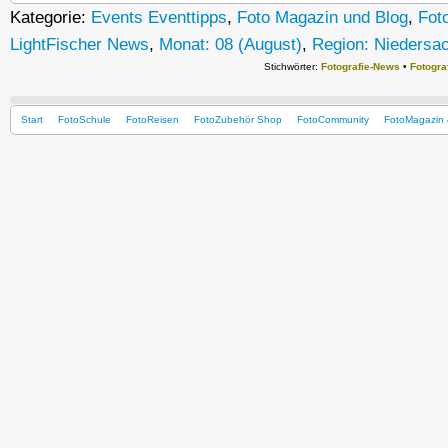
Kategorie:
Events Eventtipps
,
Foto Magazin und Blog
,
Fot
LightFischer News
,
Monat: 08 (August)
,
Region: Niedersa
Stichwörter:
Fotografie-News
•
Fotogra
Start
FotoSchule
FotoReisen
FotoZubehör Shop
FotoCommunity
FotoMagazin 