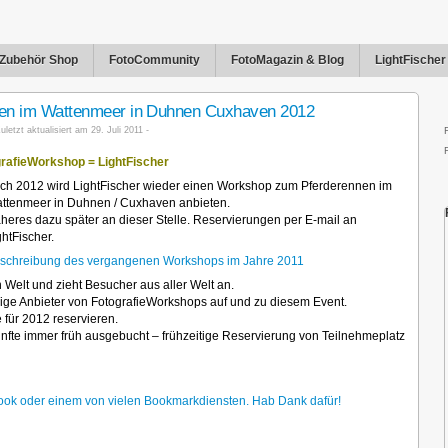
Zubehör Shop
FotoCommunity
FotoMagazin & Blog
LightFische
nen im Wattenmeer in Duhnen Cuxhaven 2012
uletzt aktualisiert am 29. Juli 2011 -
rafieWorkshop = LightFischer
ch 2012 wird LightFischer wieder einen Workshop zum Pferderennen im
ttenmeer in Duhnen / Cuxhaven anbieten.
heres dazu später an dieser Stelle. Reservierungen per E-mail an
ghtFischer.
schreibung des vergangenen Workshops im Jahre 2011
 Welt und zieht Besucher aus aller Welt an.
inzige Anbieter von FotografieWorkshops auf und zu diesem Event.
 für 2012 reservieren.
ünfte immer früh ausgebucht – frühzeitige Reservierung von Teilnehmeplatz
cebook oder einem von vielen Bookmarkdiensten. Hab Dank dafür!