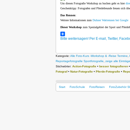
Um diesen Fotografie Workshop zu buchen geht es hier
dir
Geschenktipp: Fotografen und Pferdefreunde freuen sich übe
Das Rennen
:
Weitere Informationen zum
Duhner Wattrennen bei Google
Dieser Workshop
zum Spezialgebiet der Sport und Pferdef
Bitte weitersagen! Per E-mail, Twitter, Fa
Kategorie:
Alle Foto-Kurs -Workshop & -Reise Termine
,
Reportagefotografie Sportfotografie
,
zeige alle Einträg
Stichwörter:
Action-Fotografie
•
besser fotografieren
Fotograf
•
Natur-Fotografie
•
Pferde-Fotografie
•
Repo
Start
FotoSchule
FotoReisen
FotoZubehör S