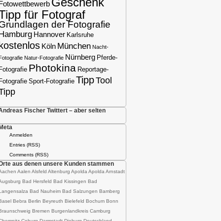
Geschenk
Fotowettbewerb
Tipp für Fotograf
Grundlagen der Fotografie
Hamburg
Hannover
Karlsruhe
kostenlos
München
Köln
Nacht-
Nürnberg
Pferde-
Fotografie
Natur-Fotografie
Photokina
Fotografie
Reportage-
Tipp
Tool
Fotografie
Sport-Fotografie
Tipp
Andreas Fischer Twittert – aber selten
Meta
Anmelden
Entries (RSS)
Comments (RSS)
Orte aus denen unsere Kunden stammen
Aachen Aalen Alsfeld Altenburg Apolda Apolda Arnstadt
Augsburg Bad Hersfeld Bad Kissingen Bad
Langensalza Bad Nauheim Bad Salzungen Bamberg
Basel Bebra Berlin Beyreuth Bielefeld Bochum Bonn
Braunschweig Bremen Burgenlandkreis Camburg
Chemnitz Coburg Darmstadt-Dieburg Deutschland