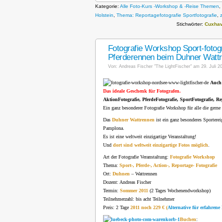
Kategorie:
Alle Foto-Kurs -Workshop & -Reise Themen
,
Holstein
,
Thema: Reportagefotografie Sportfotografie
,
Stichwörter:
Cuxha
Fotografie Workshop Sport-fotogra
Pferderennen beim Duhner Wattr
Von:
Andreas Fischer "The LightFischer"
am 29. Juli 20
Auch 
Das ideale Geschenk für Fotografen.
AktionFotografie, PferdeFotografie, SportFotografie, 
Ein ganz besonderer Fotografie Workshop für alle die gerne 
Das
Duhner Wattrennen
ist ein ganz besonderes Sporterei
Pamplona.
Es ist eine weltweit einzigartige Veranstaltung!
Und
dort sind weltweit einzigartige Fotos möglich
.
Art der Fotografie Veranstaltung:
Fotografie Workshop
Thema:
Sport-, Pferde-, Action-, Reportage- Fotografie
Ort:
Duhnen
– Wattrennen
Dozent: Andreas Fischer
Termin:
Sommer 2011
(2 Tages Wochenendworkshop)
Teilnehmerzahl: bis acht Teilnehmer
Preis: 2 Tage
2011 noch 229 € (
Alternative für erfahren
Buchen
: