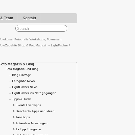
r & Team
Kontakt
Fotokurse, Fotografie Workshops, Fotoreisen,
FotoZubehör Shop & FotoMagazin = LightFischer
*
Foto Magazin & Blog
Foto Magazin und Blog
– Blog Einträge
– Fotografie-News
– LightFischer News
– LightFischer ins Netz gegangen
– Tipps & Tricks
> Events Eventtipps
> Geschenk- Tipps und Ideen
> Tool-Tipps
> Tutorials – Anleitungen
> Tv Tipp Fotografie