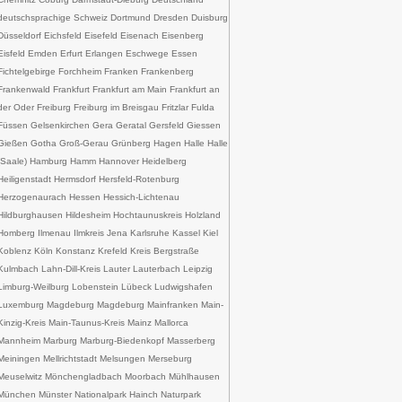
deutschsprachige Schweiz Dortmund Dresden Duisburg
Düsseldorf Eichsfeld Eisefeld Eisenach Eisenberg
Eisfeld Emden Erfurt Erlangen Eschwege Essen
Fichtelgebirge Forchheim Franken Frankenberg
Frankenwald Frankfurt Frankfurt am Main Frankfurt an
der Oder Freiburg Freiburg im Breisgau Fritzlar Fulda
Füssen Gelsenkirchen Gera Geratal Gersfeld Giessen
Gießen Gotha Groß-Gerau Grünberg Hagen Halle Halle
(Saale) Hamburg Hamm Hannover Heidelberg
Heiligenstadt Hermsdorf Hersfeld-Rotenburg
Herzogenaurach Hessen Hessich-Lichtenau
Hildburghausen Hildesheim Hochtaunuskreis Holzland
Homberg Ilmenau Ilmkreis Jena Karlsruhe Kassel Kiel
Koblenz Köln Konstanz Krefeld Kreis Bergstraße
Kulmbach Lahn-Dill-Kreis Lauter Lauterbach Leipzig
Limburg-Weilburg Lobenstein Lübeck Ludwigshafen
Luxemburg Magdeburg Magdeburg Mainfranken Main-
Kinzig-Kreis Main-Taunus-Kreis Mainz Mallorca
Mannheim Marburg Marburg-Biedenkopf Masserberg
Meiningen Mellrichtstadt Melsungen Merseburg
Meuselwitz Mönchengladbach Moorbach Mühlhausen
München Münster Nationalpark Hainch Naturpark