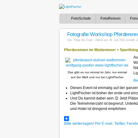
FotoSchule
FotoReisen
Foto
Fotografie Workshop Pferderen
Von:
Pepe the Crab - Admin
am 29. Juli 2011 erstellt. Z
Pferderennen im Wattenmeer + Sportfotog
Au
Wa
Nä
Das gibt es nur einmal im Jahr, nur einmal
Li
auf der Welt und nur bei LightFischer
Be
Dieses Event ist einmalig auf der ganzen
LightFischer ist bisher der erste und e
Und Du kannst dabei sein 😉 Jetzt Plätze
Die Teilnehmerzahl ist begrenzt. Unterk
und Hotel ist dringend empfohlen.
Bitte weitersagen! Per E-mail, Twitter, Fa