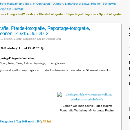
Foto Magazin und Blog
,
in Cuxhaven / Duhnen
,
LightFischer News
,
Region: Schleswig-
zeige alle Einträge
ven
•
Fotografie-Workshop
•
Pferde-Fotografie
•
Reportage-Fotografie
•
Sport-Fotografie
fie, Pferde-fotografie, Reportage-fotografie,
ennen 14.&15. Juli 2012
10 erstellt. Zuletzt aktualisiert am 10. August 2011 -
2012 wieder (14. und 15. 07.2012):
ReportageFotografie Workshop.
Sport, Natur, Tiere, Aktion, Reportage, … fotografieren.
gniss und spielt in einer Liga wie z.B. das Pferderennen in Siena oder der Strassenstierkampf in
Lernen wie man sochle Fotos macht!
Fotografie-Workshop Mit Andreas Fischer
e Fotografen 1 Tag 2011 noch 149€
) All Inkl