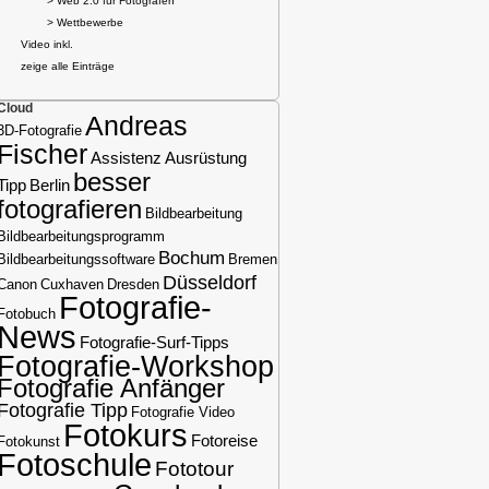
> Web 2.0 für Fotografen
> Wettbewerbe
Video inkl.
zeige alle Einträge
Cloud
Andreas
3D-Fotografie
Fischer
Assistenz
Ausrüstung
besser
Tipp
Berlin
fotografieren
Bildbearbeitung
Bildbearbeitungsprogramm
Bochum
Bildbearbeitungssoftware
Bremen
Düsseldorf
Canon
Cuxhaven
Dresden
Fotografie-
Fotobuch
News
Fotografie-Surf-Tipps
Fotografie-Workshop
Fotografie Anfänger
Fotografie Tipp
Fotografie Video
Fotokurs
Fotoreise
Fotokunst
Fotoschule
Fototour