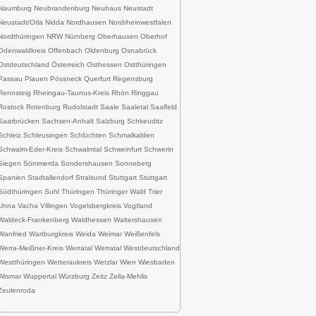
Naumburg Neubrandenburg Neuhaus Neustadt
Neustadt/Orla Nidda Nordhausen Nordrheinwestfalen
Nordthüringen NRW Nürnberg Oberhausen Oberhof
Odenwaldkreis Offenbach Oldenburg Osnabrück
Ostdeutschland Österreich Osthessen Ostthüringen
Passau Plauen Pössneck Querfurt Regensburg
Rennsteig Rheingau-Taunus-Kreis Rhön Ringgau
Rostock Rotenburg Rudolstadt Saale Saaletal Saalfeld
Saarbrücken Sachsen-Anhalt Salzburg Schkeuditz
Schleiz Schleusingen Schlüchten Schmalkalden
Schwalm-Eder-Kreis Schwalmtal Schweinfurt Schwerin
Siegen Sömmerda Sondershausen Sonneberg
Spanien Stadtallendorf Stralsund Stuttgart Stuttgart
Südthüringen Suhl Thüringen Thüringer Wald Trier
Unna Vacha Villingen Vogelsbergkreis Vogtland
Waldeck-Frankenberg Waldhessen Waltershausen
Wanfried Wartburgkreis Weida Weimar Weißenfels
Werra-Meißner-Kreis Werratal Werratal Westdeutschland
Westthüringen Wetteraukreis Wetzlar Wien Wiesbaden
Wismar Wuppertal Würzburg Zeitz Zella-Mehlis
Zeulenroda