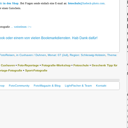
ekt
in den Shop
. Bei Fragen sende einfach eine E-mail an:
fotoschule
@luebeck-photo.com
.
r einen Gutschein.
otografie
... weiterlesen ->»
cebook oder einem von vielen Bookmarkdiensten. Hab Dank dafür!
FotoReisen
,
in Cuxhaven / Duhnen
,
Monat: 07 (Juli)
,
Region: Schleswig-Holstein
,
Thema:
e
•
Cuxhaven
•
Foto-Reportage
•
Fotografie-Workshop
•
Fotoschule
•
Geschenk Tipp für
rtage-Fotografie
•
Sport-Fotografie
hop
FotoCommunity
FotoMagazin & Blog
LightFischer & Team
Kontakt