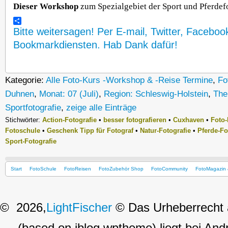
Dieser Workshop
zum Spezialgebiet der Sport und Pferdef
Bitte weitersagen! Per E-mail, Twitter, Faceboo
Bookmarkdiensten. Hab Dank dafür!
Kategorie:
Alle Foto-Kurs -Workshop & -Reise Termine
,
Fo
Duhnen
,
Monat: 07 (Juli)
,
Region: Schleswig-Holstein
,
The
Sportfotografie
,
zeige alle Einträge
Stichwörter:
Action-Fotografie
•
besser fotografieren
•
Cuxhaven
•
Foto-
Fotoschule
•
Geschenk Tipp für Fotograf
•
Natur-Fotografie
•
Pferde-Fo
Sport-Fotografie
Start
FotoSchule
FotoReisen
FotoZubehör Shop
FotoCommunity
FotoMagazin 
© 2026,
LightFischer
© Das Urheberrecht a
(based on iblog wptheme) liegt bei Andr