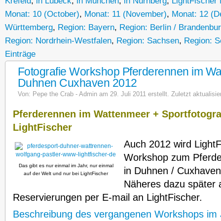
Krefeld
,
in Lübeck
,
in München
,
in Nürnberg
,
LightFischer
Monat: 10 (October)
,
Monat: 11 (November)
,
Monat: 12 (
Württemberg
,
Region: Bayern
,
Region: Berlin / Brandenbu
Region: Nordrhein-Westfalen
,
Region: Sachsen
,
Region: S
Einträge
Fotografie Workshop Pferderennen im Wa
Duhnen Cuxhaven 2012
Von:
Pepe the Crab - Admin
am 29. Juli 2011 erstellt. Zuletzt aktualisie
Pferderennen im Wattenmeer + Sportfotogr
LightFischer
Auch 2012 wird LightF
Workshop zum Pferde
Das gibt es nur einmal im Jahr, nur einmal
in Duhnen / Cuxhaven
auf der Welt und nur bei LightFischer
Näheres dazu später a
Reservierungen per E-mail an LightFischer.
Beschreibung des vergangenen Workshops im 