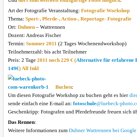
Und
dort sind weltweit einzigartige Fotos möglich
.
Art der Fotografie Veranstaltung:
Fotografie Workshop
Thema:
Sport-, Pferde-, Action-, Reportage- Fotografie
Ort:
Duhnen
– Wattrennen
Dozent: Andreas Fischer
Termin:
Sommer 2011
(2 Tages Wochenendworkshop)
Teilnehmerzahl: bis acht Teilnehmer
Preis: 2 Tage
2011 noch 229 € (
Alternative für erfahrene 
149€
) All Inkl
Buchen
:
Um diesen Fotografie Workshop zu buchen geht es hier
dir
sende einfach eine E-mail an:
fotoschule
@luebeck-photo.
Geschenktipp: Fotografen und Pferdefreunde freuen sich ü
Das Rennen
:
Weitere Informationen zum
Duhner Wattrennen bei Google