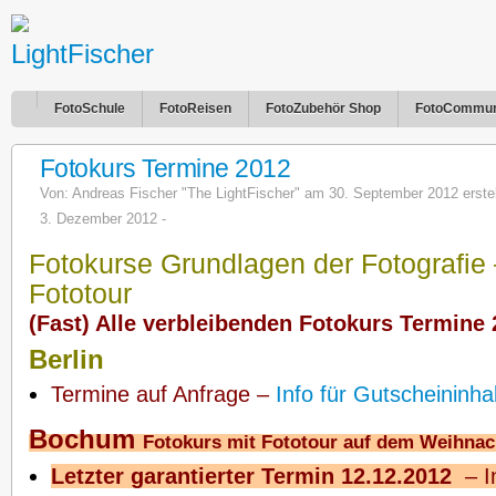
FotoSchule
FotoReisen
FotoZubehör Shop
FotoCommun
Fotokurs Termine 2012
Von:
Andreas Fischer "The LightFischer"
am 30. September 2012 erstellt
3. Dezember 2012 -
Fotokurse Grundlagen der Fotografie 
Fototour
(Fast) Alle verbleibenden Fotokurs Termine
Berlin
Termine auf Anfrage –
Info für Gutscheininha
Bochum
Fotokurs mit Fototour auf dem Weihna
Letzter garantierter Termin 12.12.2012
–
I