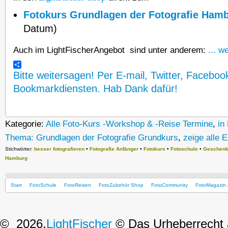
Fotokurs Grundlagen der Fotografie Ham
Datum)
Auch im LightFischerAngebot sind unter anderem:
... w
Bitte weitersagen! Per E-mail, Twitter, Faceboo
Bookmarkdiensten. Hab Dank dafür!
Kategorie:
Alle Foto-Kurs -Workshop & -Reise Termine
,
in
Thema: Grundlagen der Fotografie Grundkurs
,
zeige alle E
Stichwörter:
besser fotografieren
•
Fotografie Anfänger
•
Fotokurs
•
Fotoschule
•
Geschenk 
Hamburg
Start
FotoSchule
FotoReisen
FotoZubehör Shop
FotoCommunity
FotoMagazin 
© 2026,
LightFischer
© Das Urheberrecht a