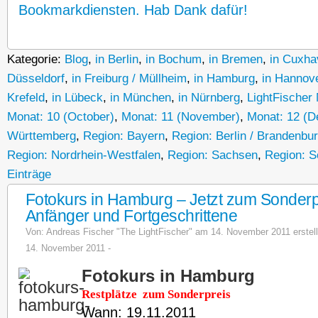
Bookmarkdiensten. Hab Dank dafür!
Kategorie:
Blog
,
in Berlin
,
in Bochum
,
in Bremen
,
in Cuxha
Düsseldorf
,
in Freiburg / Müllheim
,
in Hamburg
,
in Hannov
Krefeld
,
in Lübeck
,
in München
,
in Nürnberg
,
LightFischer
Monat: 10 (October)
,
Monat: 11 (November)
,
Monat: 12 (
Württemberg
,
Region: Bayern
,
Region: Berlin / Brandenbu
Region: Nordrhein-Westfalen
,
Region: Sachsen
,
Region: S
Einträge
Fotokurs in Hamburg – Jetzt zum Sonderpr
Anfänger und Fortgeschrittene
Von:
Andreas Fischer "The LightFischer"
am 14. November 2011 erstellt.
14. November 2011 -
Fotokurs in Hamburg
Restplätze zum
Sonderpreis
Wann: 19.11.2011