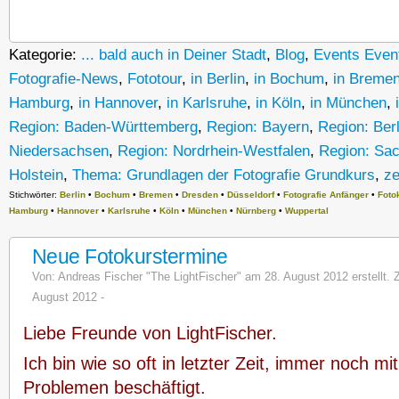
Kategorie:
... bald auch in Deiner Stadt
,
Blog
,
Events Event
Fotografie-News
,
Fototour
,
in Berlin
,
in Bochum
,
in Breme
Hamburg
,
in Hannover
,
in Karlsruhe
,
in Köln
,
in München
,
Region: Baden-Württemberg
,
Region: Bayern
,
Region: Ber
Niedersachsen
,
Region: Nordrhein-Westfalen
,
Region: Sa
Holstein
,
Thema: Grundlagen der Fotografie Grundkurs
,
ze
Stichwörter:
Berlin
•
Bochum
•
Bremen
•
Dresden
•
Düsseldorf
•
Fotografie Anfänger
•
Foto
Hamburg
•
Hannover
•
Karlsruhe
•
Köln
•
München
•
Nürnberg
•
Wuppertal
Neue Fotokurstermine
Von:
Andreas Fischer "The LightFischer"
am 28. August 2012 erstellt. Z
August 2012 -
Liebe Freunde von LightFischer.
Ich bin wie so oft in letzter Zeit, immer noch mi
Problemen beschäftigt.