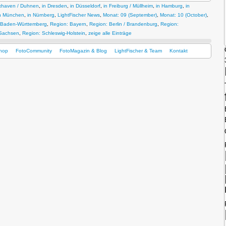
xhaven / Duhnen
,
in Dresden
,
in Düsseldorf
,
in Freiburg / Müllheim
,
in Hamburg
,
in
n München
,
in Nürnberg
,
LightFischer News
,
Monat: 09 (September)
,
Monat: 10 (October)
,
 Baden-Württemberg
,
Region: Bayern
,
Region: Berlin / Brandenburg
,
Region:
 Sachsen
,
Region: Schleswig-Holstein
,
zeige alle Einträge
hop
FotoCommunity
FotoMagazin & Blog
LightFischer & Team
Kontakt