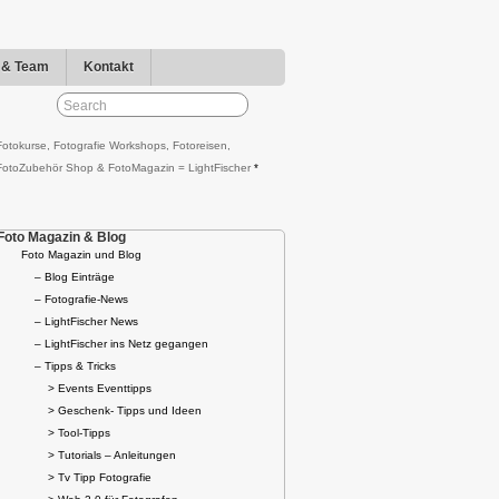
r & Team
Kontakt
Fotokurse, Fotografie Workshops, Fotoreisen,
FotoZubehör Shop & FotoMagazin = LightFischer
*
Foto Magazin & Blog
Foto Magazin und Blog
– Blog Einträge
– Fotografie-News
– LightFischer News
– LightFischer ins Netz gegangen
– Tipps & Tricks
> Events Eventtipps
> Geschenk- Tipps und Ideen
> Tool-Tipps
> Tutorials – Anleitungen
> Tv Tipp Fotografie