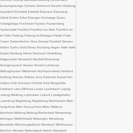
deutschsprachige Schweiz Dortmund Dresden Duisburg
Düsseldorf Eichsfeld Eisefeld Eisenach Eisenberg
Eisfeld Emden Erfurt Erlangen Eschwege Essen
Fichtelgebirge Forchheim Franken Frankenberg
Frankenwald Frankfurt Frankfurt am Main Frankfurt an
der Oder Freiburg Freiburg im Breisgau Fritzlar Fulda
Füssen Gelsenkirchen Gera Geratal Gersfeld Giessen
Gießen Gotha Groß-Gerau Grünberg Hagen Halle Halle
(Saale) Hamburg Hamm Hannover Heidelberg
Heiligenstadt Hermsdorf Hersfeld-Rotenburg
Herzogenaurach Hessen Hessich-Lichtenau
Hildburghausen Hildesheim Hochtaunuskreis Holzland
Homberg Ilmenau Ilmkreis Jena Karlsruhe Kassel Kiel
Koblenz Köln Konstanz Krefeld Kreis Bergstraße
Kulmbach Lahn-Dill-Kreis Lauter Lauterbach Leipzig
Limburg-Weilburg Lobenstein Lübeck Ludwigshafen
Luxemburg Magdeburg Magdeburg Mainfranken Main-
Kinzig-Kreis Main-Taunus-Kreis Mainz Mallorca
Mannheim Marburg Marburg-Biedenkopf Masserberg
Meiningen Mellrichtstadt Melsungen Merseburg
Meuselwitz Mönchengladbach Moorbach Mühlhausen
München Münster Nationalpark Hainch Naturpark