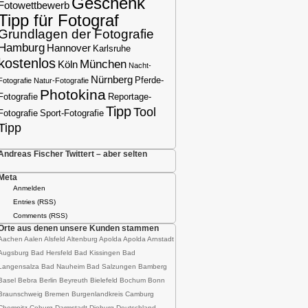
Geschenk
Fotowettbewerb
Tipp für Fotograf
Grundlagen der Fotografie
Hamburg
Hannover
Karlsruhe
kostenlos
München
Köln
Nacht-
Nürnberg
Pferde-
Fotografie
Natur-Fotografie
Photokina
Fotografie
Reportage-
Tipp
Tool
Fotografie
Sport-Fotografie
Tipp
Andreas Fischer Twittert – aber selten
Meta
Anmelden
Entries (RSS)
Comments (RSS)
Orte aus denen unsere Kunden stammen
Aachen Aalen Alsfeld Altenburg Apolda Apolda Arnstadt
Augsburg Bad Hersfeld Bad Kissingen Bad
Langensalza Bad Nauheim Bad Salzungen Bamberg
Basel Bebra Berlin Beyreuth Bielefeld Bochum Bonn
Braunschweig Bremen Burgenlandkreis Camburg
Chemnitz Coburg Darmstadt-Dieburg Deutschland