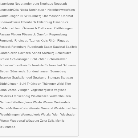
Naumburg Neubrandenburg Neuhaus Neustadt
Neustadt/Orla Nidda Nordhausen Nordrheinwestfalen
Nordthüringen NRW Nürnberg Oberhausen Oberhof
Odenwaldkreis Offenbach Oldenburg Osnabrück
Ostdeutschland Österreich Osthessen Ostthüringen
Passau Plauen Pössneck Querfurt Regensburg
Rennsteig Rheingau-Taunus-Kreis Rhön Ringgau
Rostock Rotenburg Rudolstadt Saale Saaletal Saalfeld
Saarbrücken Sachsen-Anhalt Salzburg Schkeuditz
Schleiz Schleusingen Schlüchten Schmalkalden
Schwalm-Eder-Kreis Schwalmtal Schweinfurt Schwerin
Siegen Sömmerda Sondershausen Sonneberg
Spanien Stadtallendorf Stralsund Stuttgart Stuttgart
Südthüringen Suhl Thüringen Thüringer Wald Trier
Unna Vacha Villingen Vogelsbergkreis Vogtland
Waldeck-Frankenberg Waldhessen Waltershausen
Wanfried Wartburgkreis Weida Weimar Weißenfels
Werra-Meißner-Kreis Werratal Werratal Westdeutschland
Westthüringen Wetteraukreis Wetzlar Wien Wiesbaden
Wismar Wuppertal Würzburg Zeitz Zella-Mehlis
Zeulenroda