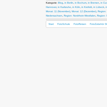
Kategorie:
Blog
,
in Berlin
,
in Bochum
,
in Bremen
,
in Cu
Hannover
,
in Karlsruhe
,
in Köln
,
in Krefeld
,
in Lübeck
,
i
Monat: 11 (November)
,
Monat: 12 (Dezember)
,
Region:
Niedersachsen
,
Region: Nordrhein-Westfalen
,
Region:
Start
FotoSchule
FotoReisen
FotoZubehör S