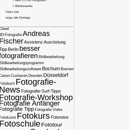
> Web 2.0 für Fotografen
> Wettbewerbe
Video inkl.
zeige alle Einträge
Cloud
Andreas
3D-Fotografie
Fischer
Assistenz
Ausrüstung
besser
Tipp
Berlin
fotografieren
Bildbearbeitung
Bildbearbeitungsprogramm
Bochum
Bildbearbeitungssoftware
Bremen
Düsseldorf
Canon
Cuxhaven
Dresden
Fotografie-
Fotobuch
News
Fotografie-Surf-Tipps
Fotografie-Workshop
Fotografie Anfänger
Fotografie Tipp
Fotografie Video
Fotokurs
Fotoreise
Fotokunst
Fotoschule
Fototour