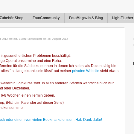
Zubehör Shop
FotoCommunity
FotoMagazin & Blog
LightFische
2012 erstellt. Zuletzt aktualisiert am 28. August 2012 -
h mit gesundheitlichen Problemen beschäftigt.
stige Operationstermine und eine Reha.
rmine für die Städte zu nennen in denen ich selbst als Dozent tätig bin.
alles “ so lange krank sein lässt“ auf meiner
privaten Website
steht etwas
eiterhin Fotokurse statt. In allen anderen Städten wahrscheinlich nur
nd oder Dezember.
lle 6-8 Wochen einen Termin geben.
op, (Nicht im Kalender auf dieser Seite)
otokurstermine
cebook oder einem von vielen Bookmarkdiensten. Hab Dank dafür!