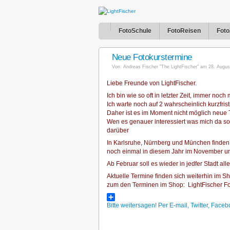
FotoSchule
FotoReisen
Foto
Neue Fotokurstermine
Von:
Andreas Fischer "The LightFischer"
am 28. August 
Liebe Freunde von LightFischer.
Ich bin wie so oft in letzter Zeit, immer noc
Ich warte noch auf 2 wahrscheinlich kurzfri
Daher ist es im Moment nicht möglich neue Te
Wen es genauer interessiert was mich da so 
darüber
In Karlsruhe, Nürnberg und München finden w
noch einmal in diesem Jahr im November u
Ab Februar soll es wieder in jedfer Stadt a
Aktuelle Termine finden sich weiterhin im Sh
zum den Terminen im Shop:
LightFischer F
Bitte weitersagen! Per E-mail, Twitter, Fa