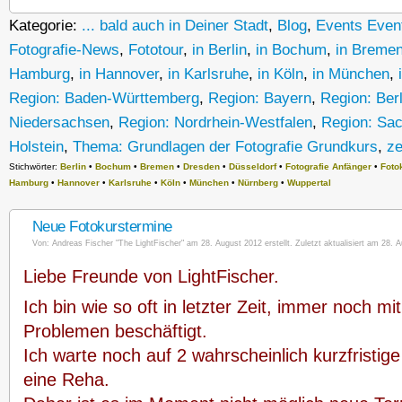
Kategorie:
... bald auch in Deiner Stadt
,
Blog
,
Events Event
Fotografie-News
,
Fototour
,
in Berlin
,
in Bochum
,
in Breme
Hamburg
,
in Hannover
,
in Karlsruhe
,
in Köln
,
in München
,
Region: Baden-Württemberg
,
Region: Bayern
,
Region: Ber
Niedersachsen
,
Region: Nordrhein-Westfalen
,
Region: Sa
Holstein
,
Thema: Grundlagen der Fotografie Grundkurs
,
ze
Stichwörter:
Berlin
•
Bochum
•
Bremen
•
Dresden
•
Düsseldorf
•
Fotografie Anfänger
•
Foto
Hamburg
•
Hannover
•
Karlsruhe
•
Köln
•
München
•
Nürnberg
•
Wuppertal
Neue Fotokurstermine
Von:
Andreas Fischer "The LightFischer"
am 28. August 2012 erstellt. Zuletzt aktualisiert am 28. 
Liebe Freunde von LightFischer.
Ich bin wie so oft in letzter Zeit, immer noch mi
Problemen beschäftigt.
Ich warte noch auf 2 wahrscheinlich kurzfristi
eine Reha.