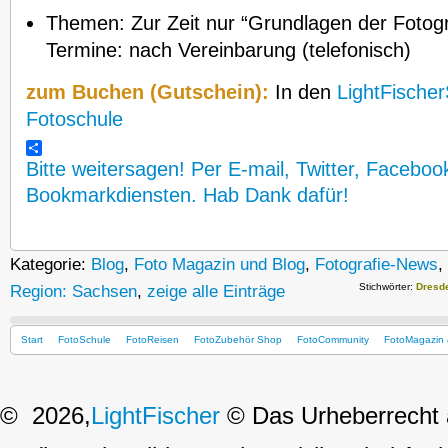
Themen: Zur Zeit nur “Grundlagen der Fotogr
Termine: nach Vereinbarung (telefonisch)
zum Buchen (Gutschein):
In den
LightFische
Fotoschule
Bitte weitersagen! Per E-mail, Twitter, Faceboo
Bookmarkdiensten. Hab Dank dafür!
Kategorie:
Blog
,
Foto Magazin und Blog
,
Fotografie-News
,
Stichwörter:
Dresd
Region: Sachsen
,
zeige alle Einträge
Start
FotoSchule
FotoReisen
FotoZubehör Shop
FotoCommunity
FotoMagazin 
© 2026,
LightFischer
© Das Urheberrecht a