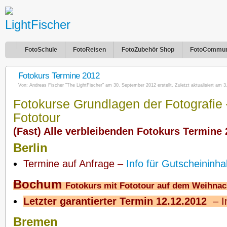
FotoSchule
FotoReisen
FotoZubehör Shop
FotoCommun
Fotokurs Termine 2012
Von:
Andreas Fischer "The LightFischer"
am 30. September 2012 erstellt. Zuletzt aktualisiert am 
Fotokurse Grundlagen der Fotografie 
Fototour
(Fast) Alle verbleibenden Fotokurs Termine
Berlin
Termine auf Anfrage –
Info für Gutscheininha
Bochum
Fotokurs mit Fototour auf dem Weihna
Letzter garantierter Termin 12.12.2012
–
I
Bremen