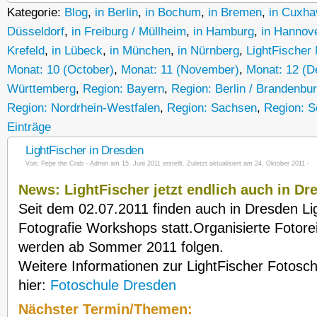
Kategorie:
Blog
,
in Berlin
,
in Bochum
,
in Bremen
,
in Cuxha
Düsseldorf
,
in Freiburg / Müllheim
,
in Hamburg
,
in Hannov
Krefeld
,
in Lübeck
,
in München
,
in Nürnberg
,
LightFischer
Monat: 10 (October)
,
Monat: 11 (November)
,
Monat: 12 (
Württemberg
,
Region: Bayern
,
Region: Berlin / Brandenbu
Region: Nordrhein-Westfalen
,
Region: Sachsen
,
Region: S
Einträge
LightFischer in Dresden
Von:
Pepe the Crab - Admin
am 15. Juni 2011 erstellt. Zuletzt aktualisiert am 24. Oktober 2011 -
News: LightFischer jetzt endlich auch in Dr
Seit dem 02.07.2011 finden auch in Dresden Li
Fotografie Workshops statt.Organisierte Fotor
werden ab Sommer 2011 folgen.
Weitere Informationen zur LightFischer Fotosch
hier:
Fotoschule Dresden
Nächster Termin/Themen: